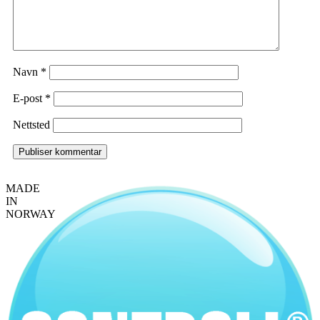
Navn
*
E-post
*
Nettsted
MADE
IN
NORWAY